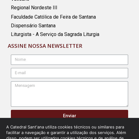
Regional Nordeste III
Faculdade Católica de Feira de Santana
Dispensário Santana
Liturgista - A Serviço da Sagrada Liturgia
ASSINE NOSSA NEWSLETTER
Enviar
A Catedral Sant'ana utiliza cookies técnicos ou similares para
facilitar a navegação e garantir a utilização dos serviços. Além
disso, podem ser utilizados cookies técnicos e de análise de