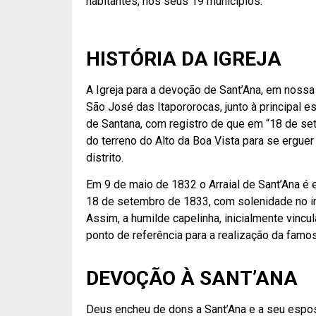
habitantes, nos seus 19 municípios.
HISTÓRIA DA IGREJA
A Igreja para a devoção de Sant’Ana, em nossa 
São José das Itapororocas, junto à principal es
de Santana, com registro de que em “18 de s
do terreno do Alto da Boa Vista para se ergue
distrito.
Em 9 de maio de 1832 o Arraial de
Sant’Ana é 
18 de setembro de 1833, com solenidade no int
Assim, a
humilde capelinha, inicialmente vinc
ponto de referência para a realização da famos
DEVOÇÃO À SANT’ANA
Deus encheu de dons a Sant’Ana e a seu espos