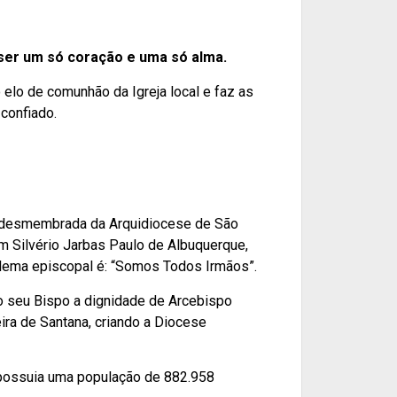
baixo
para
aumentar
m ser um só coração e uma só alma.
ou
o elo de comunhão da Igreja local e faz as
diminuir
 confiado.
o
volume.
I, desmembrada da Arquidiocese de São
m Silvério Jarbas Paulo de Albuquerque,
lema episcopal é: “Somos Todos Irmãos”.
 o seu Bispo a dignidade de Arcebispo
ra de Santana, criando a Diocese
, possuia uma população de 882.958