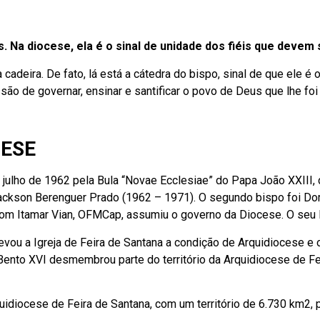
as. Na diocese, ela é o sinal de unidade dos fiéis que deve
 cadeira. De fato, lá está a cátedra do bispo, sinal de que ele é 
são de governar, ensinar e santificar o povo de Deus que lhe foi
CESE
de julho de 1962 pela Bula “Novae Ecclesiae” do Papa João XXII
Jackson Berenguer Prado (1962 – 1971). O segundo bispo foi Do
om Itamar Vian, OFMCap, assumiu o governo da Diocese. O seu 
levou a Igreja de Feira de Santana a condição de Arquidiocese e
ento XVI desmembrou parte do território da Arquidiocese de Fei
quidiocese de Feira de Santana, com um território de 6.730 km2