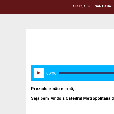
A IGREJA
SANT’ANA
Tocador
00:00
de
áudio
Prezado irmão e irmã,
Seja bem vindo a Catedral Metropolitana d