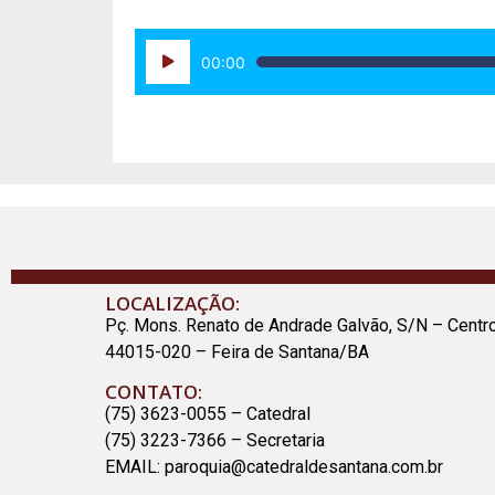
Tocador
00:00
de
áudio
LOCALIZAÇÃO:
Pç. Mons. Renato de Andrade Galvão, S/N – Centr
44015-020 – Feira de Santana/BA
CONTATO:
(75) 3623-0055 – Catedral
(75) 3223-7366 – Secretaria
EMAIL:
paroquia@catedraldesantana.com.br