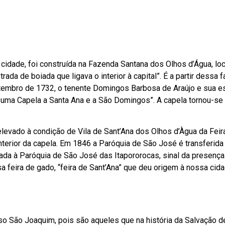
cidade, foi construída na Fazenda Santana dos Olhos d’Água, loca
trada de boiada que ligava o interior à capital”. É a partir dessa
etembro de 1732, o tenente Domingos Barbosa de Araújo e sua 
r uma Capela a Santa Ana e a São Domingos”. A capela tornou-se
elevado à condição de Vila de Sant’Ana dos Olhos d’Àgua da Feir
erior da capela. Em 1846 a Paróquia de São José é transferida p
ulada à Paróquia de São José das Itapororocas, sinal da presen
a feira de gado, “feira de Sant’Ana” que deu origem
à nossa cida
o São Joaquim, pois são aqueles que na história da Salvação de