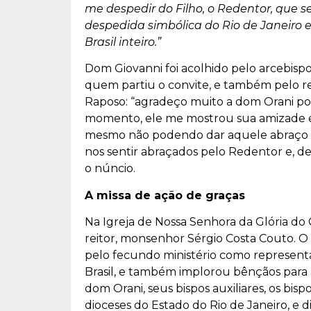
me despedir do Filho, o Redentor, que 
despedida simbólica do Rio de Janeiro e 
Brasil inteiro.”
Dom Giovanni foi acolhido pelo arcebisp
quem partiu o convite, e também pelo re
Raposo: “agradeço muito a dom Orani por 
momento, ele me mostrou sua amizade e 
mesmo não podendo dar aquele abraço qu
nos sentir abraçados pelo Redentor e, 
o núncio.
A missa de ação de graças
Na Igreja de Nossa Senhora da Glória do 
reitor, monsenhor Sérgio Costa Couto. O
pelo fecundo ministério como representa
Brasil, e também implorou bênçãos para 
dom Orani, seus bispos auxiliares, os bi
dioceses do Estado do Rio de Janeiro, e d