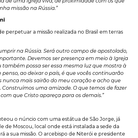
ncia de uma Igreja viva, de proximidade com os que
nha missão na Rússia.”
ni
 perpetuar a missão realizada no Brasil em terras
umprir na Rússia. Será outro campo de apostolado,
ortante. Devemos ser presença em meio à Igreja
u também possa ser essa mesma luz que mostra à
enso, ao deixar o país, é que vocês continuarão
s nunca mais sairão do meu coração e acho que
. Construímos uma amizade. O que temos de fazer
r com que Cristo apareça para os demais.”
nteou o núncio com uma estátua de São Jorge, já
de de Moscou, local onde está instalada a sede da
 a sua missão. O arcebispo de Niterói e presidente