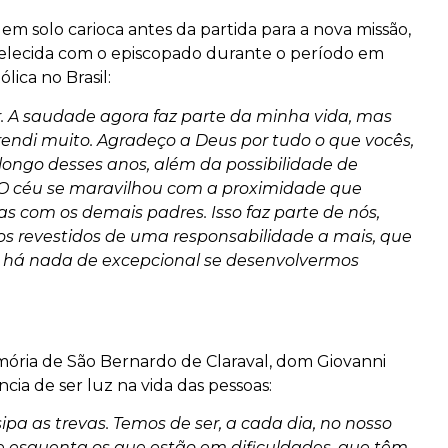
 em solo carioca antes da partida para a nova missão,
elecida com o episcopado durante o período em
ica no Brasil:
. A saudade agora faz parte da minha vida, mas
rendi muito. Agradeço a Deus por tudo o que vocês,
ongo desses anos, além da possibilidade de
 O céu se maravilhou com a proximidade que
s com os demais padres. Isso faz parte de nós,
s revestidos de uma responsabilidade a mais, que
 há nada de excepcional se desenvolvermos
emória de São Bernardo de Claraval, dom Giovanni
ncia de ser luz na vida das pessoas:
sipa as trevas. Temos de ser, a cada dia, no nosso
e esquenta os que estão em dificuldades, que têm