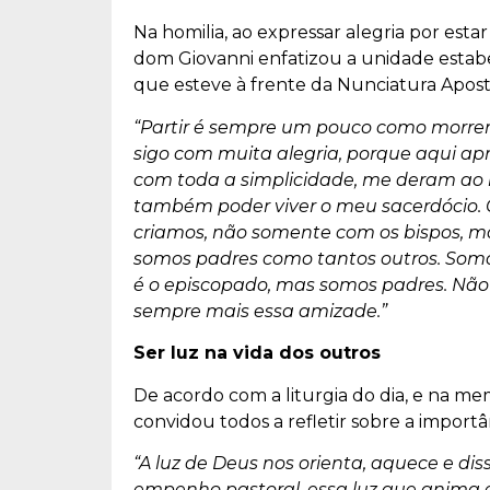
Na homilia, ao expressar alegria por estar
dom Giovanni enfatizou a unidade estab
que esteve à frente da Nunciatura Apostól
“Partir é sempre um pouco como morrer
sigo com muita alegria, porque aqui ap
com toda a simplicidade, me deram ao l
também poder viver o meu sacerdócio.
criamos, não somente com os bispos, ma
somos padres como tantos outros. Somo
é o episcopado, mas somos padres. Não
sempre mais essa amizade.”
Ser luz na vida dos outros
De acordo com a liturgia do dia, e na m
convidou todos a refletir sobre a importâ
“A luz de Deus nos orienta, aquece e dis
empenho pastoral, essa luz que anima 