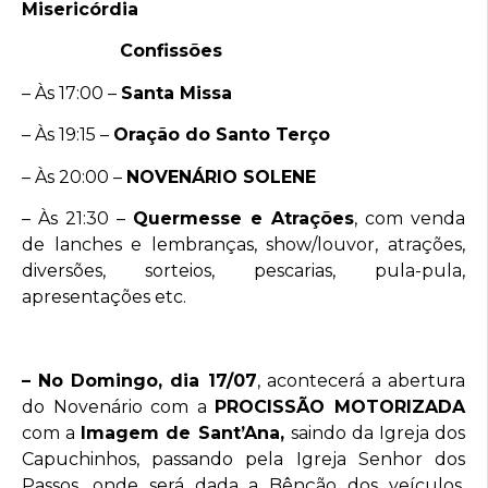
Misericórdia
Confissões
– Às 17:00 –
Santa Missa
– Às 19:15 –
Oração do Santo Terço
– Às 20:00 –
NOVENÁRIO SOLENE
– Às 21:30 –
Quermesse e Atrações
, com venda
de lanches e lembranças, show/louvor, atrações,
diversões, sorteios, pescarias, pula-pula,
apresentações etc.
– No Domingo, dia 17/07
, acontecerá a abertura
do Novenário com a
PROCISSÃO MOTORIZADA
com a
Imagem de Sant’Ana,
saindo da Igreja dos
Capuchinhos, passando pela Igreja Senhor dos
Passos, onde será dada a Bênção dos veículos,