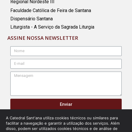
Regional Nordeste III
Faculdade Católica de Feira de Santana
Dispensário Santana
Liturgista - A Serviço da Sagrada Liturgia
ASSINE NOSSA NEWSLETTER
Enviar
A Catedral Sant'ana utiliza cookies técnicos ou similares para
facilitar a navegação e garantir a utilização dos serviços. Além
Copyright Catedral Metropolitana de Sant'ana.
disso, podem ser utilizados cookies técnicos e de análise de