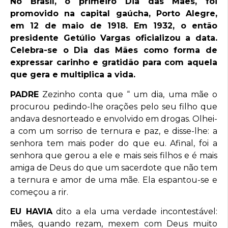
No Brasil, o primeiro Dia das Mães, foi
promovido na capital gaúcha, Porto Alegre,
em 12 de maio de 1918. Em 1932, o então
presidente Getúlio Vargas oficializou a data.
Celebra-se o Dia das Mães como forma de
expressar carinho e gratidão para com aquela
que gera e multiplica a vida.
PADRE
Zezinho conta que “ um dia, uma mãe o
procurou pedindo-lhe orações pelo seu filho que
andava desnorteado e envolvido em drogas. Olhei-
a com um sorriso de ternura e paz, e disse-lhe: a
senhora tem mais poder do que eu. Afinal, foi a
senhora que gerou a ele e mais seis filhos e é mais
amiga de Deus do que um sacerdote que não tem
a ternura e amor de uma mãe. Ela espantou-se e
começou a rir.
EU HAVIA
dito a ela uma verdade incontestável:
mães, quando rezam, mexem com Deus muito