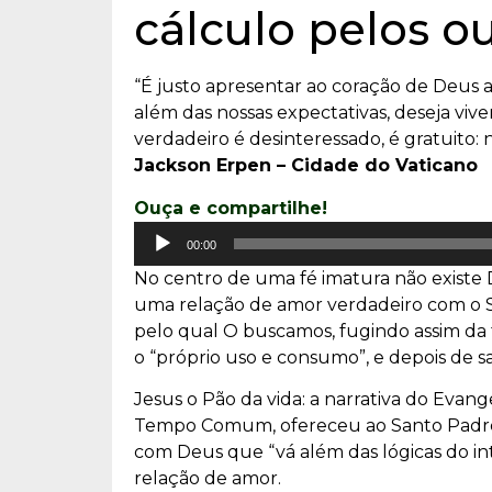
cálculo pelos o
“É justo apresentar ao coração de Deus 
além das nossas expectativas, deseja vi
verdadeiro é desinteressado, é gratuito:
Jackson Erpen – Cidade do Vaticano
Ouça e compartilhe!
Tocador
00:00
de
No centro de uma fé imatura não existe D
áudio
uma relação de amor verdadeiro com o S
pelo qual O buscamos, fugindo assim da 
o “próprio uso e consumo”, e depois de sa
Jesus o Pão da vida: a narrativa do Evan
Tempo Comum, ofereceu ao Santo Padre 
com Deus que “vá além das lógicas do int
relação de amor.