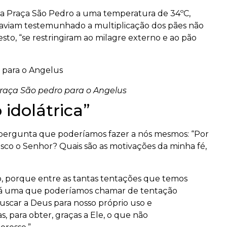
ou
os na Praça São Pedro a uma temperatura de 34ºC,
diminuir
aviam testemunhado a multiplicação dos pães não
o
to, “se restringiram ao milagre externo e ao pão
volume.
 Praça São pedro para o Angelus
 idolátrica”
a pergunta que poderíamos fazer a nós mesmos: “Por
o o Senhor? Quais são as motivações da minha fé,
so, porque entre as tantas tentações que temos
s há uma que poderíamos chamar de tentação
buscar a Deus para nosso próprio uso e
, para obter, graças a Ele, o que não