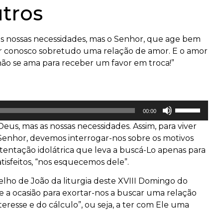
utros
as nossas necessidades, mas o Senhor, que age bem
ver conosco sobretudo uma relação de amor. E o amor
 não se ama para receber um favor em troca!”
Use
00:00
as
eus, mas as nossas necessidades. Assim, para viver
setas
enhor, devemos interrogar-nos sobre os motivos
para
tentação idolátrica que leva a buscá-Lo apenas para
cima
tisfeitos, “nos esquecemos dele”.
ou
para
gelho de João da liturgia deste XVIII Domingo do
baixo
a ocasião para exortar-nos a buscar uma relação
para
eresse e do cálculo”, ou seja, a ter com Ele uma
aumentar