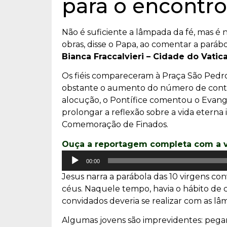
para o encontr
Não é suficiente a lâmpada da fé, mas é 
obras, disse o Papa, ao comentar a paráb
Bianca Fraccalvieri – Cidade do Vatic
Os fiéis compareceram à Praça São Pedr
obstante o aumento do número de contági
alocução, o Pontífice comentou o Evang
prolongar a reflexão sobre a vida eterna 
Comemoração de Finados.
Ouça a reportagem completa com a v
Tocador
00:00
de
Jesus narra a parábola das 10 virgens co
áudio
céus. Naquele tempo, havia o hábito de c
convidados deveria se realizar com as lâ
Algumas jovens são imprevidentes: pegam