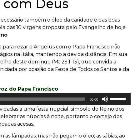
o com Deus
necessário também o óleo da caridade e das boas
ola das 10 virgens proposta pelo Evangelho de hoje.
ano
o para rezar o Angelus com o Papa Francisco não
os na Itália, mantendo a devida distância. Em sua
elho deste domingo (
Mt
25,1-13), que convida a
iniciada por ocasião da Festa de Todos os Santos e da
oz do Papa Francisco
Use
00:00
as
nvidadas a uma festa nupcial, símbolo do Reino dos
setas
elebrar as núpcias à noite, portanto o cortejo dos
para
mpadas acesas.
cima
ou
 as lâmpadas, mas não pegam o óleo; as sábias, ao