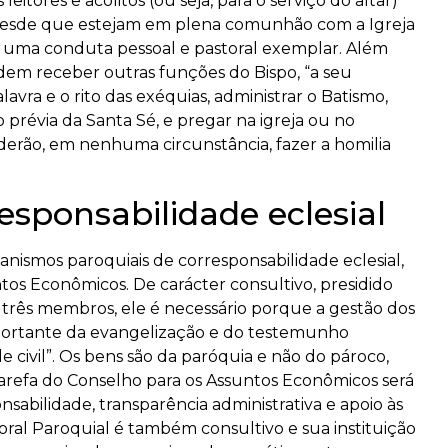
eitores e acólitos (ou seja, para o serviço do altar)
, desde que estejam em plena comunhão com a Igreja
 uma conduta pessoal e pastoral exemplar. Além
odem receber outras funções do Bispo, “a seu
lavra e o rito das exéquias, administrar o Batismo,
 prévia da Santa Sé, e pregar na igreja ou no
derão, em nenhuma circunstância, fazer a homilia
sponsabilidade eclesial
nismos paroquiais de corresponsabilidade eclesial,
tos Econômicos. De carácter consultivo, presidido
três membros, ele é necessário porque a gestão dos
ortante da evangelização e do testemunho
de civil”. Os bens são da paróquia e não do pároco,
tarefa do Conselho para os Assuntos Econômicos será
abilidade, transparência administrativa e apoio às
oral Paroquial é também consultivo e sua instituição