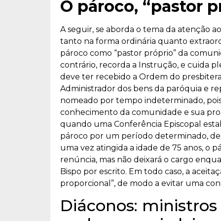
O pároco, “pastor 
A seguir, se aborda o tema da atenção a
tanto na forma ordinária quanto extraord
pároco como “pastor próprio” da comunida
contrário, recorda a Instrução, e cuida
deve ter recebido a Ordem do presbiterad
Administrador dos bens da paróquia e re
nomeado por tempo indeterminado, pois 
conhecimento da comunidade e sua proxi
quando uma Conferência Episcopal esta
pároco por um período determinado, desde
uma vez atingida a idade de 75 anos, o p
renúncia, mas não deixará o cargo enqua
Bispo por escrito. Em todo caso, a aceit
proporcional”, de modo a evitar uma conc
Diáconos: ministros