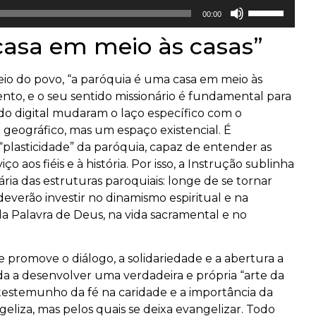
Use
00:00
as
casa em meio às casas”
setas
para
cima
io do povo, “a paróquia é uma casa em meio às
ou
ento, e o seu sentido missionário é fundamental para
para
do digital mudaram o laço específico com o
baixo
 geográfico, mas um espaço existencial. É
para
plasticidade” da paróquia, capaz de entender as
aumentar
o aos fiéis e à história. Por isso, a Instrução sublinha
ou
ia das estruturas paroquiais: longe de se tornar
diminuir
 deverão investir no dinamismo espiritual e na
o
a Palavra de Deus, na vida sacramental e no
volume.
 promove o diálogo, a solidariedade e a abertura a
a a desenvolver uma verdadeira e própria “arte da
testemunho da fé na caridade e a importância da
liza, mas pelos quais se deixa evangelizar. Todo