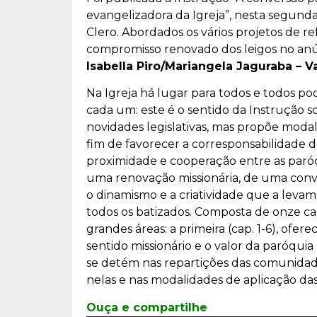
evangelizadora da Igreja”, nesta segunda
Clero. Abordados os vários projetos de re
compromisso renovado dos leigos no anú
Isabella Piro/Mariangela Jaguraba – 
Na Igreja há lugar para todos e todos p
cada um: este é o sentido da Instrução s
novidades legislativas, mas propõe modal
fim de favorecer a corresponsabilidade 
proximidade e cooperação entre as paró
uma renovação missionária, de uma conve
o dinamismo e a criatividade que a levam
todos os batizados. Composta de onze cap
grandes áreas: a primeira (cap. 1-6), ofe
sentido missionário e o valor da paróqui
se detém nas repartições das comunidade
nelas e nas modalidades de aplicação das
Ouça e compartilhe