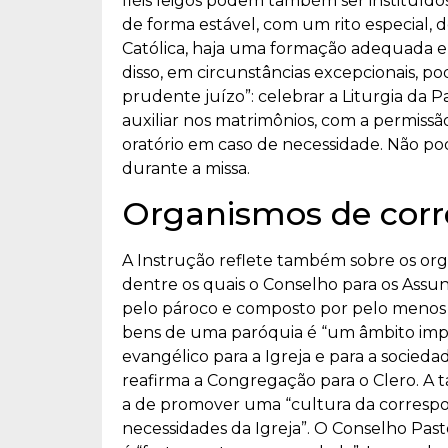
fiéis leigos podem também ser instituídos l
de forma estável, com um rito especial
Católica, haja uma formação adequada e
disso, em circunstâncias excepcionais, p
prudente juízo”: celebrar a Liturgia da Pa
auxiliar nos matrimônios, com a permissão
oratório em caso de necessidade. Não po
durante a missa.
Organismos de corre
A Instrução reflete também sobre os orga
dentre os quais o Conselho para os Assun
pelo pároco e composto por pelo menos 
bens de uma paróquia é “um âmbito imp
evangélico para a Igreja e para a socieda
reafirma a Congregação para o Clero. A 
a de promover uma “cultura da correspons
necessidades da Igreja”. O Conselho Past