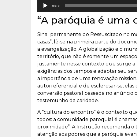
Tocador
00:00
de
“A paróquia é uma 
áudio
Sinal permanente do Ressuscitado no me
casas”, lê-se na primeira parte do docum
a evangelização. A globalização e o mun
território, que não é somente um espaço
justamente nesse contexto que surge a “
exigências dos tempos e adaptar seu serviç
a importância de uma renovação missionár
autorreferencial e de esclerosar-se, elas
conversão pastoral baseada no anúncio d
testemunho da caridade.
A “cultura do encontro” é o contexto que
todos: a comunidade paroquial é chamad
proximidade”. A Instrução recomenda o 
atenção aos pobres que a paróquia evange