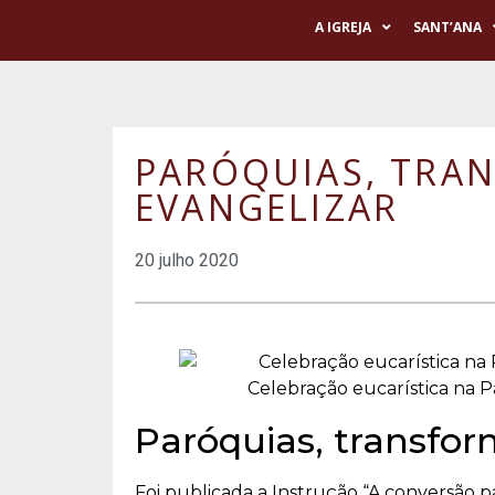
A IGREJA
SANT’ANA
PARÓQUIAS, TRA
EVANGELIZAR
20 julho 2020
Celebração eucarística na 
Paróquias, transfor
Foi publicada a Instrução “A conversão p