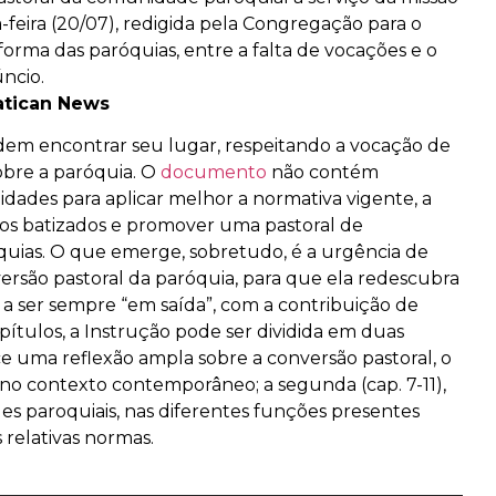
-feira (20/07), redigida pela Congregação para o
forma das paróquias, entre a falta de vocações e o
ncio.
Vatican News
odem encontrar seu lugar, respeitando a vocação de
obre a paróquia. O
documento
não contém
idades para aplicar melhor a normativa vigente, a
dos batizados e promover uma pastoral de
quias. O que emerge, sobretudo, é a urgência de
rsão pastoral da paróquia, para que ela redescubra
 a ser sempre “em saída”, com a contribuição de
ítulos, a Instrução pode ser dividida em duas
rece uma reflexão ampla sobre a conversão pastoral, o
a no contexto contemporâneo; a segunda (cap. 7-11),
s paroquiais, nas diferentes funções presentes
 relativas normas.