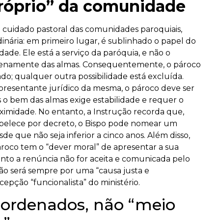
próprio” da comunidade
o cuidado pastoral das comunidades paroquiais,
inária: em primeiro lugar, é sublinhado o papel do
de. Ele está a serviço da paróquia, e não o
 plenamente das almas. Consequentemente, o pároco
o; qualquer outra possibilidade está excluída.
presentante jurídico da mesma, o pároco deve ser
o bem das almas exige estabilidade e requer o
midade. No entanto, a Instrução recorda que,
belece por decreto, o Bispo pode nomear um
 que não seja inferior a cinco anos. Além disso,
ároco tem o “dever moral” de apresentar a sua
nto a renúncia não for aceita e comunicada pelo
ação será sempre por uma “causa justa e
epção “funcionalista” do ministério.
 ordenados, não “meio