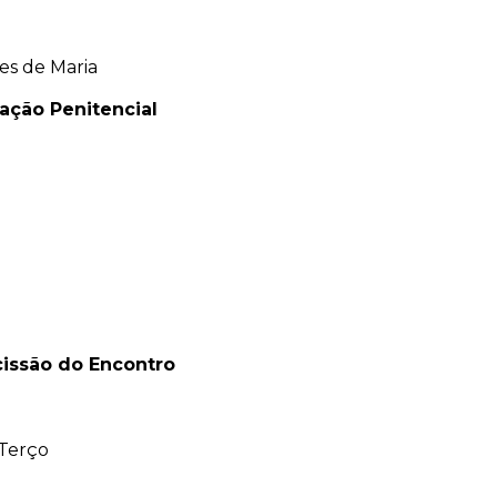
es de Maria
ração Penitencial
cissão do Encontro
 Terço