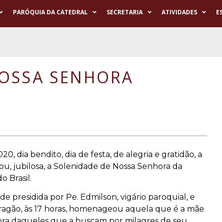
PARÓQUIA DA CATEDRAL
SECRETARIA
ATIVIDADES
E
NOSSA SENHORA
, dia bendito, dia de festa, de alegria e gratidão, a
ou, jubilosa, a Solenidade de Nossa Senhora da
o Brasil.
e presidida por Pe. Edmilson, vigário paroquial, e
Aragão, às 17 horas, homenageou aquela que é a mãe
essora daqueles que a buscam por milagres de seu